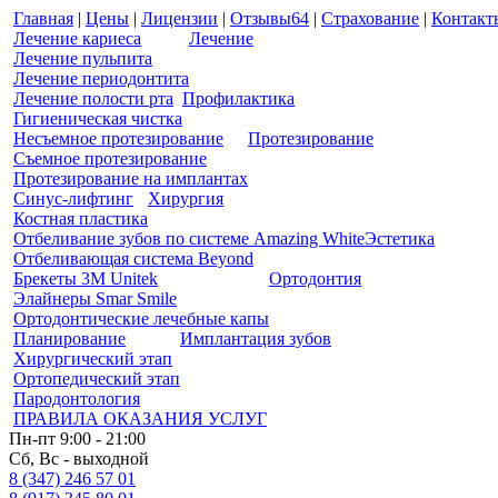
Главная
|
Цены
|
Лицензии
|
Отзывы
64
|
Страхование
|
Контакт
Лечение кариеса
Лечение
Лечение пульпита
Лечение периодонтита
Лечение полости рта
Профилактика
Гигиеническая чистка
Несъемное протезирование
Протезирование
Съемное протезирование
Протезирование на имплантах
Синус-лифтинг
Хирургия
Костная пластика
Отбеливание зубов по системе Amazing White
Эстетика
Отбеливающая система Beyond
Брекеты 3M Unitek
Ортодонтия
Элайнеры Smar Smile
Ортодонтические лечебные капы
Планирование
Имплантация зубов
Хирургический этап
Ортопедический этап
Пародонтология
ПРАВИЛА ОКАЗАНИЯ УСЛУГ
Пн-пт 9:00 - 21:00
Сб, Вс - выходной
8 (347) 246 57 01