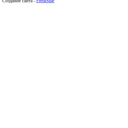
Создание сайта -
FreshStile