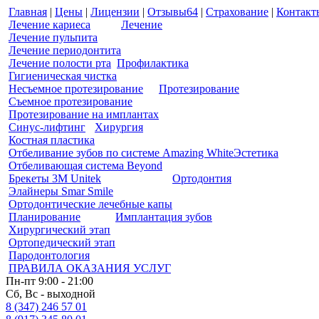
Главная
|
Цены
|
Лицензии
|
Отзывы
64
|
Страхование
|
Контакт
Лечение кариеса
Лечение
Лечение пульпита
Лечение периодонтита
Лечение полости рта
Профилактика
Гигиеническая чистка
Несъемное протезирование
Протезирование
Съемное протезирование
Протезирование на имплантах
Синус-лифтинг
Хирургия
Костная пластика
Отбеливание зубов по системе Amazing White
Эстетика
Отбеливающая система Beyond
Брекеты 3M Unitek
Ортодонтия
Элайнеры Smar Smile
Ортодонтические лечебные капы
Планирование
Имплантация зубов
Хирургический этап
Ортопедический этап
Пародонтология
ПРАВИЛА ОКАЗАНИЯ УСЛУГ
Пн-пт 9:00 - 21:00
Сб, Вс - выходной
8 (347) 246 57 01