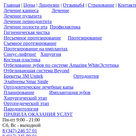
Главная
|
Цены
|
Лицензии
|
Отзывы
64
|
Страхование
|
Контакт
Лечение кариеса
Лечение
Лечение пульпита
Лечение периодонтита
Лечение полости рта
Профилактика
Гигиеническая чистка
Несъемное протезирование
Протезирование
Съемное протезирование
Протезирование на имплантах
Синус-лифтинг
Хирургия
Костная пластика
Отбеливание зубов по системе Amazing White
Эстетика
Отбеливающая система Beyond
Брекеты 3M Unitek
Ортодонтия
Элайнеры Smar Smile
Ортодонтические лечебные капы
Планирование
Имплантация зубов
Хирургический этап
Ортопедический этап
Пародонтология
ПРАВИЛА ОКАЗАНИЯ УСЛУГ
Пн-пт 9:00 - 21:00
Сб, Вс - выходной
8 (347) 246 57 01