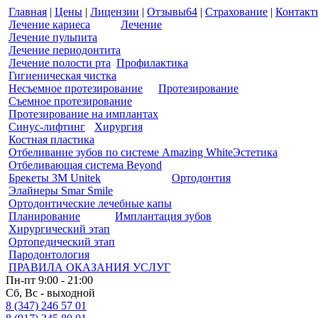
Главная
|
Цены
|
Лицензии
|
Отзывы
64
|
Страхование
|
Контакт
Лечение кариеса
Лечение
Лечение пульпита
Лечение периодонтита
Лечение полости рта
Профилактика
Гигиеническая чистка
Несъемное протезирование
Протезирование
Съемное протезирование
Протезирование на имплантах
Синус-лифтинг
Хирургия
Костная пластика
Отбеливание зубов по системе Amazing White
Эстетика
Отбеливающая система Beyond
Брекеты 3M Unitek
Ортодонтия
Элайнеры Smar Smile
Ортодонтические лечебные капы
Планирование
Имплантация зубов
Хирургический этап
Ортопедический этап
Пародонтология
ПРАВИЛА ОКАЗАНИЯ УСЛУГ
Пн-пт 9:00 - 21:00
Сб, Вс - выходной
8 (347) 246 57 01