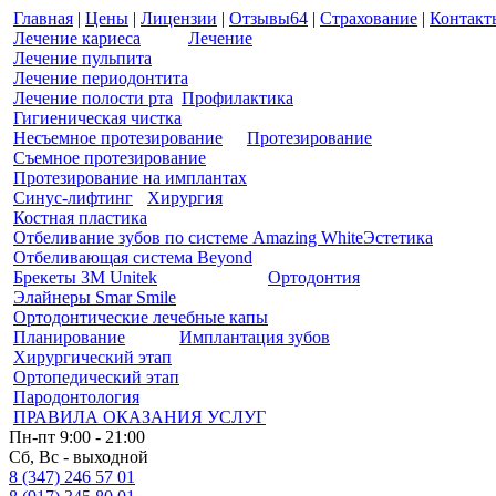
Главная
|
Цены
|
Лицензии
|
Отзывы
64
|
Страхование
|
Контакт
Лечение кариеса
Лечение
Лечение пульпита
Лечение периодонтита
Лечение полости рта
Профилактика
Гигиеническая чистка
Несъемное протезирование
Протезирование
Съемное протезирование
Протезирование на имплантах
Синус-лифтинг
Хирургия
Костная пластика
Отбеливание зубов по системе Amazing White
Эстетика
Отбеливающая система Beyond
Брекеты 3M Unitek
Ортодонтия
Элайнеры Smar Smile
Ортодонтические лечебные капы
Планирование
Имплантация зубов
Хирургический этап
Ортопедический этап
Пародонтология
ПРАВИЛА ОКАЗАНИЯ УСЛУГ
Пн-пт 9:00 - 21:00
Сб, Вс - выходной
8 (347) 246 57 01